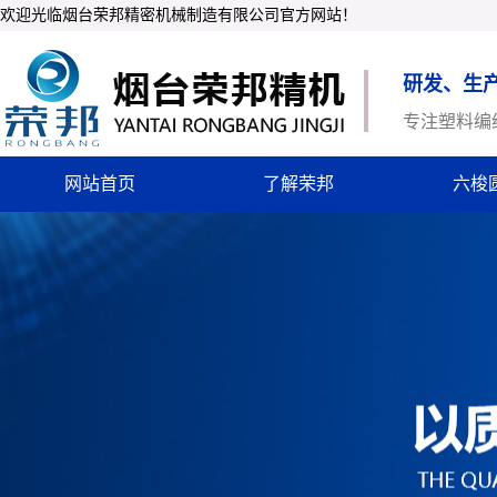
欢迎光临烟台荣邦精密机械制造有限公司官方网站！
研发、生
专注塑料编
网站首页
了解荣邦
六梭