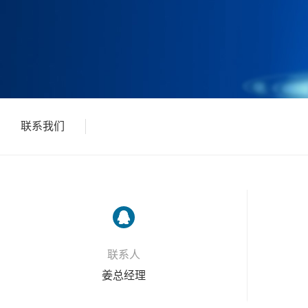
联系我们
联系人
姜总经理