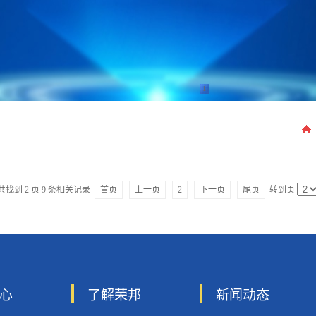
1
共找到
2
页
9
条相关记录
首页
上一页
2
下一页
尾页
转到页
心
了解荣邦
新闻动态