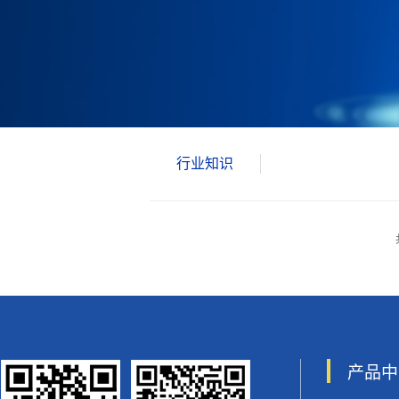
行业知识
产品中